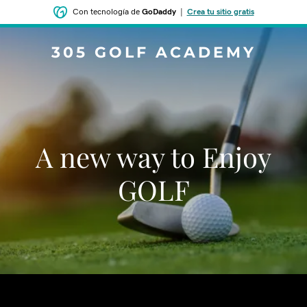
Con tecnología de
GoDaddy
|
Crea tu sitio gratis
305 GOLF ACADEMY
A new way to Enjoy
GOLF